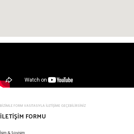
BİZİMLE FORM VASITASIYLA İLETİŞİME GEÇEBİLİRSİNİZ
İLETİŞİM FORMU
İsim & Soyisim