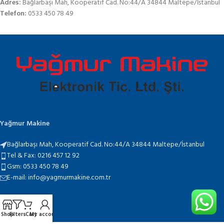
Adres:
Bağlarbaşı Mah, Kooperatif Cad. No:44/A 34844 Maltepe/İstanbul
Telefon:
0533 450 78 49
Yağmur Makine
Bağlarbaşı Mah, Kooperatif Cad. No:44/A 34844 Maltepe/İstanbul
Tel & Fax: 0216 457 12 92
Gsm: 0533 450 78 49
E-mail: info@yagmurmakine.com.tr
SON YAZILAR
Shop
Filters
Cart
My account