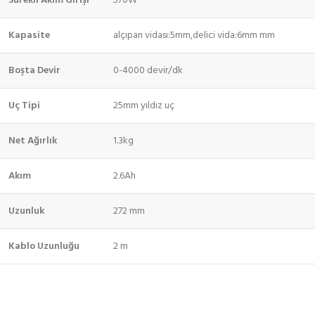
Sürekli Akım Girişi
570W
Kapasite
alçıpan vidası:5mm,delici vida:6mm mm
Boşta Devir
0-4000 devir/dk
Uç Tipi
25mm yıldız uç
Net Ağırlık
1.3kg
Akım
2.6Ah
Uzunluk
272 mm
Kablo Uzunluğu
2 m